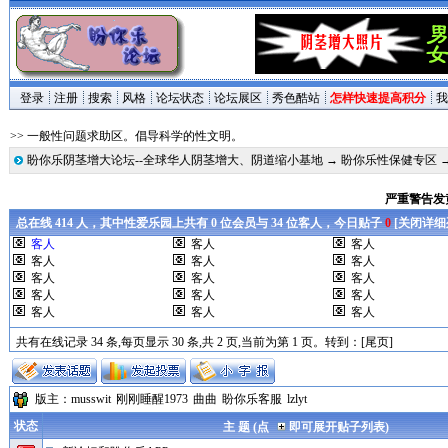
登录
注册
搜索
风格
论坛状态
论坛展区
秀色酷站
怎样快速提高积分
我
>> 一般性问题求助区。倡导科学的性文明。
盼你乐阴茎增大论坛--全球华人阴茎增大、阴道缩小基地
→
盼你乐性保健专区
严重警告发
总在线 414 人，其中性爱乐园上共有 0 位会员与 34 位客人，今日贴子
0
[
关闭详细
客人
客人
客人
客人
客人
客人
客人
客人
客人
客人
客人
客人
客人
客人
客人
共有在线记录 34 条,每页显示 30 条,共 2 页,当前为第 1 页。转到：
[尾页]
版主：
musswit
刚刚睡醒1973
曲曲
盼你乐客服
lzlyt
状态
主 题 (点
即可展开贴子列表)