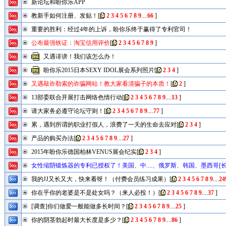
新论坛和盼你乐APP
教新手如何注册、发贴！
[
2
3
4
5
6
7
8
9
....
66
]
重要的胜利：经过4年的上诉，盼你乐终于赢得了专利官司！
公布最强铁证：淘宝信用评价
[
2
3
4
5
6
7
8
9
]
又遇诽谤！我们该怎么办！
盼你乐2015日本SEXY IDOL展会系列照片
[
2
3
4
]
又遇敲诈勒索的诈骗网站！教大家看清骗子的本质！
[
2
]
13部委联合开展打击网络色情行动
[
2
3
4
5
6
7
8
9
....
13
]
请大家务必遵守论坛守则！
[
2
3
4
5
6
7
8
9
....
77
]
累，遇到所谓的职业打假人，浪费了一天的生命去应对
[
2
3
4
]
产品的购买办法
[
2
3
4
5
6
7
8
9
....
27
]
2015年盼你乐德国柏林VENUS展会纪实
[
2
3
4
]
女性缩阴锻炼器的专利已授权了！美国、中....、俄罗斯、韩国、墨西哥[长
2
3
4
5
6
7
8
9
....
17
]
我的JJ又长又大，快来看呀！（付费会员练习成果）
[
2
3
4
5
6
7
8
9
....
24
你在乎你的老婆是不是处女吗？（来人必投！）
[
2
3
4
5
6
7
8
9
....
37
]
[调查]你们做爱一般能做多长时间？
[
2
3
4
5
6
7
8
9
....
25
]
你的阴茎勃起时最大长度是多少？
[
2
3
4
5
6
7
8
9
....
86
]