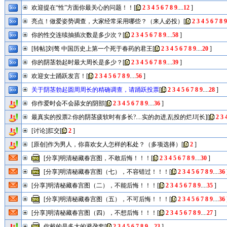
欢迎提在“性”方面你最关心的问题！！
[
2
3
4
5
6
7
8
9
....
12
]
亮点！做爱姿势调查，大家经常采用哪些？（来人必投）
[
2
3
4
5
6
7
8
9
你的性交连续抽插次数是多少次？
[
2
3
4
5
6
7
8
9
....
58
]
[转帖]刘骜 中国历史上第一个死于春药的君王
[
2
3
4
5
6
7
8
9
....
20
]
你的阴茎勃起时最大周长是多少？
[
2
3
4
5
6
7
8
9
....
39
]
欢迎女士踊跃发言！
[
2
3
4
5
6
7
8
9
....
56
]
关于阴茎勃起圆周周长的精确调查，请踊跃投票
[
2
3
4
5
6
7
8
9
....
28
]
你作爱时会不会舔女的阴部
[
2
3
4
5
6
7
8
9
....
36
]
最真实的投票2:你的阴茎疲软时有多长?....实的勿进,乱投的烂JJ[长]
[
2
3
[讨论]肛交
[
2
]
[原创]作为男人，你喜欢女人怎样的私处？（多项选择）
[
2
]
[分享]明清秘藏春宫图，不敢后悔！！！
[
2
3
4
5
6
7
8
9
....
30
]
[分享]明清秘藏春宫图（七），不容错过！！！
[
2
3
4
5
6
7
8
9
....
36
[分享]明清秘藏春宫图（二），不能后悔！！！
[
2
3
4
5
6
7
8
9
....
35
]
[分享]明清秘藏春宫图（五），不可后悔！！！
[
2
3
4
5
6
7
8
9
....
36
[分享]明清秘藏春宫图（四），不想后悔！！！
[
2
3
4
5
6
7
8
9
....
27
]
你戴的是多大的避孕套
[
2
3
4
5
6
7
8
9
....
23
]