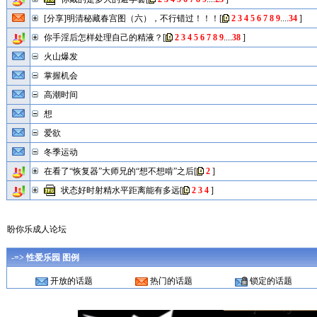
[分享]明清秘藏春宫图（六），不行错过！！！
[
2
3
4
5
6
7
8
9
....
34
]
你手淫后怎样处理自己的精液？
[
2
3
4
5
6
7
8
9
....
38
]
火山爆发
掌握机会
高潮时间
想
爱欲
冬季运动
在看了“恢复器”大师兄的“想不想啃”之后
[
2
]
状态好时射精水平距离能有多远
[
2
3
4
]
盼你乐成人论坛
-=> 性爱乐园 图例
开放的话题
热门的话题
锁定的话题