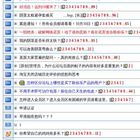
好消息！达到19厘米了！
[
2
3
4
5
6
7
8
9
....
89
]
阴茎太粗避孕套难买 ....bsp; [长]
[
2
3
4
5
6
7
8
9
....
96
]
紧急通知！！所有会员都请看看！10月10日！
[
2
3
4
5
6
7
8
9
....
65
]
一招绝杀，破解网络谣言！动了谁的蛋糕？谁在谣言攻击盼你乐？
[
2
3
我的阴茎是否长得太快？
[
2
3
4
5
6
7
8
9
....
81
]
可以改善阴茎弯曲么？
[
2
3
4
5
6
7
8
9
....
22
]
直面大家普遍的疑问－－真的有效么？
[
2
3
4
5
6
7
8
9
....
48
]
[原创]管理员，为什么论坛后面的帖子的内容有好多是重复的？
[
2
]
淘宝关闭店铺历史评价的愤怒和思考
怎样区分论坛上哪些是买了盼你乐产品的用户？
[
2
3
4
5
]
不用手术即可治疗包茎！留住自己天生的包皮！
[
2
3
4
5
6
7
8
9
....
44
]
怎样进入会员区？进入会员区有困难的学员请看这里。
[
2
3
4
5
6
7
]
申请认证
早泄能痊愈吗？？？
1
你希望自己的鸡鸡有多长？
[
2
3
4
5
6
7
8
9
....
11
]