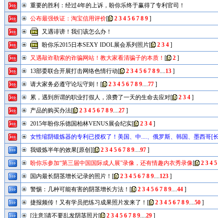
重要的胜利：经过4年的上诉，盼你乐终于赢得了专利官司！
公布最强铁证：淘宝信用评价
[
2
3
4
5
6
7
8
9
]
又遇诽谤！我们该怎么办！
盼你乐2015日本SEXY IDOL展会系列照片
[
2
3
4
]
又遇敲诈勒索的诈骗网站！教大家看清骗子的本质！
[
2
]
13部委联合开展打击网络色情行动
[
2
3
4
5
6
7
8
9
....
13
]
请大家务必遵守论坛守则！
[
2
3
4
5
6
7
8
9
....
77
]
累，遇到所谓的职业打假人，浪费了一天的生命去应对
[
2
3
4
]
产品的购买办法
[
2
3
4
5
6
7
8
9
....
27
]
2015年盼你乐德国柏林VENUS展会纪实
[
2
3
4
]
女性缩阴锻炼器的专利已授权了！美国、中....、俄罗斯、韩国、墨西哥[长
2
3
4
5
6
7
8
9
....
17
]
我锻炼半年的效果[原创]
[
2
3
4
5
6
7
8
9
....
97
]
盼你乐参加“第三届中国国际成人展”录像，还有情趣内衣秀录像
[
2
3
4
5
国内最长阴茎增长记录的照片！
[
2
3
4
5
6
7
8
9
....
123
]
警惕：几种可能有害的阴茎增长方法！
[
2
3
4
5
6
7
8
9
....
44
]
捷报频传！又有学员把练习成果照片发来了！
[
2
3
4
5
6
7
8
9
....
50
]
[注意]请不要乱发阴茎照片
[
2
3
4
5
6
7
8
9
....
29
]