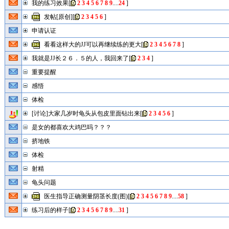
我的练习效果
[
2
3
4
5
6
7
8
9
....
24
]
发帖[原创]
[
2
3
4
5
6
]
申请认证
看看这样大的JJ可以再继续练的更大
[
2
3
4
5
6
7
8
]
我就是JJ长２６．５的人，我回来了
[
2
3
4
]
重要提醒
感悟
体检
[讨论]大家几岁时龟头从包皮里面钻出来
[
2
3
4
5
6
]
是女的都喜欢大鸡巴吗？？？
挤地铁
体检
射精
龟头问题
医生指导正确测量阴茎长度(图)
[
2
3
4
5
6
7
8
9
....
58
]
练习后的样子
[
2
3
4
5
6
7
8
9
....
31
]