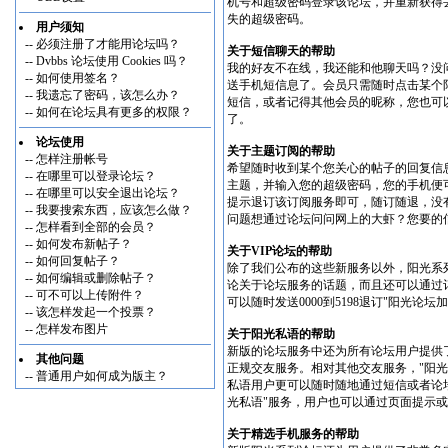
机号和超级密码登录该论坛，并重新获得
失的超级密码。
用户须知
--
必须注册了才能用论坛吗？
关于短信聊天的帮助
--
Dvbbs 论坛使用 Cookies 吗？
我的好友不在线，我还能和他聊天吗？没
--
如何使用签名？
送手机短信息了。会员只需随时点击某个
--
我遗忘了密码，该怎么办？
短信，或者记得其他会员的昵称，您也可
--
如何在论坛具有更多的权限？
了。
论坛使用
关于主题订阅的帮助
--
怎样注册帐号
希望随时收到某个您关心的帖子的回复信
--
在哪里可以登录论坛？
主题，并输入您的超级密码，您的手机便可
--
在哪里可以安全退出论坛？
提示退订该订阅服务即可，随订随退，没
--
我要搜索东西，应该怎么做？
问题想通过论坛问问网上的大虾？您要的信
--
怎样看到全部的会员？
--
如何发布新帖子？
关于VIP论坛的帮助
--
如何回复帖子？
除了我们公布的这些新服务以外，阳光系
--
如何编辑或删除帖子？
论关于论坛服务的话题，而且还可以通过
--
可不可以上传附件？
可以随时发送0000到5198退订"阳光论
--
该怎样发起一个投票？
--
怎样发布图片
关于阳光私语的帮助
新版的论坛服务中还为所有论坛用户提供
其他问题
正规交友服务。相对其他交友服务，"阳
--
普通用户如何成为版主？
私语用户更可以随时随地通过短信或者论
光私语"服务，用户也可以通过页面提示
关于精选手机服务的帮助