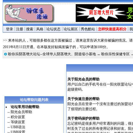
登录
注册
搜索
风格
论坛状态
论坛展区
秀色酷站
怎样快速提高积分
我
>> 来本站的人，可能很多都在这方面被骗过，请来这里告诉大家你被骗的情况。
2011年8月11日开通。在本版发好贴揭发骗子的，可以申请加100分。
盼你乐阴茎增大论坛--全球华人阴茎增大、阴道缩小基地
→
盼你乐性保健专区
关于阳光会员的帮助
用户以自己的手机号在任一阳光联盟论坛
超级密码。
关于快速注册的帮助
论坛帮助问题列表
阳光会员在登录一个没有注册过的加盟论
论坛常用功能帮助
了烦琐的注册过程。
--
阳光会员帮助
--
积分设置
关于密码保护的帮助
--
等级设置
忘记密码是很多用户经常遇到的问题，很
--
UBB语法
时丢失了过去的所有使用记录和好友。阳
--
UBB设置