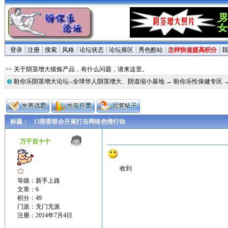
登录
注册
搜索
风格
论坛状态
论坛展区
秀色酷站
怎样快速提高积分
我
>> 关于阴茎增大锻炼产品，有什么问题，请来这里。
盼你乐阴茎增大论坛--全球华人阴茎增大、阴道缩小基地
→
盼你乐性保健专区
标题：
13部委联合开展打击网络色情行动
万千百十个
收到
等级：新手上路
文章：6
积分：49
门派：无门无派
注册：2014年7月4日