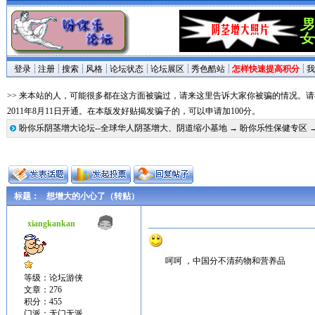
登录
注册
搜索
风格
论坛状态
论坛展区
秀色酷站
怎样快速提高积分
我
>> 来本站的人，可能很多都在这方面被骗过，请来这里告诉大家你被骗的情况。
2011年8月11日开通。在本版发好贴揭发骗子的，可以申请加100分。
盼你乐阴茎增大论坛--全球华人阴茎增大、阴道缩小基地
→
盼你乐性保健专区
标题：
想增大的小心了（转贴）
xiangkankan
呵呵 ，中国分不清药物和营养品
等级：论坛游侠
文章：276
积分：455
门派：无门无派