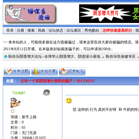
登录
注册
搜索
风格
论坛状态
论坛展区
秀色酷站
怎样快速提高积分
我
>> 来本站的人，可能很多都在这方面被骗过，请来这里告诉大家你被骗的情况。
2011年8月11日开通。在本版发好贴揭发骗子的，可以申请加100分。
盼你乐阴茎增大论坛--全球华人阴茎增大、阴道缩小基地
→
盼你乐性保健专区
标题：
公布一个卖阴茎增大假药的骗子！MAXMAN
7314607
哎 这样的 行为 真的不好呀 和 牛奶的性
等级：新手上路
文章：9
积分：65
门派：无门无派
注册：2008年1月10日