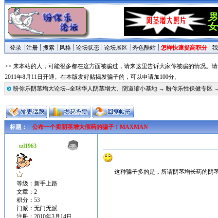
登录
注册
搜索
风格
论坛状态
论坛展区
秀色酷站
怎样快速提高积分
我
>> 来本站的人，可能很多都在这方面被骗过，请来这里告诉大家你被骗的情况。
2011年8月11日开通。在本版发好贴揭发骗子的，可以申请加100分。
盼你乐阴茎增大论坛--全球华人阴茎增大、阴道缩小基地
→
盼你乐性保健专区
标题：
公布一个卖阴茎增大假药的骗子！MAXMAN
tzl1963
这种骗子多的是，所谓阴茎增长药的阴
等级：新手上路
文章：2
积分：53
门派：无门无派
注册：2010年3月14日