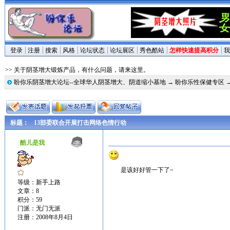
登录
注册
搜索
风格
论坛状态
论坛展区
秀色酷站
怎样快速提高积分
我
>> 关于阴茎增大锻炼产品，有什么问题，请来这里。
盼你乐阴茎增大论坛--全球华人阴茎增大、阴道缩小基地
→
盼你乐性保健专区
标题：
13部委联合开展打击网络色情行动
酷儿是我
是该好好管一下了~
等级：新手上路
文章：8
积分：59
门派：无门无派
注册：2008年8月4日