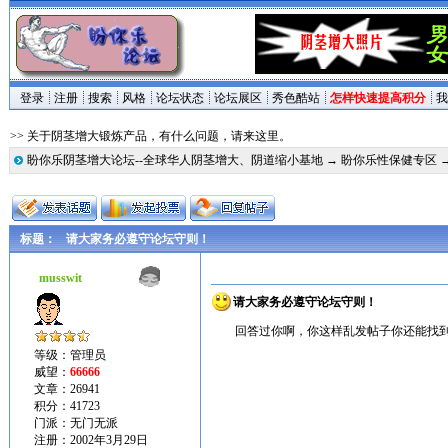
登录
注册
搜索
风格
论坛状态
论坛展区
秀色酷站
怎样快速提高积分
我
>> 关于阴茎增大锻炼产品，有什么问题，请来这里。
盼你乐阴茎增大论坛--全球华人阴茎增大、阴道缩小基地
→
盼你乐性保健专区
标题：
请大家务必遵守论坛守则！
musswit
请大家务必遵守论坛守则！
回答过你啊，你这样乱发帖子你还能找
等级：管理员
威望：
66666
文章：26941
积分：41723
门派：无门无派
注册：2002年3月29日