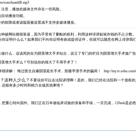
eo/sunchuanliB.mp3
。注意，播放此媒体文件存在一些风险。
的自动播放功能。
件的权限或者该版面被设置成不支持多媒体播放。
k，这种破网站都很装逼，因为手里有了删帖的权利，利用这种诽谤贴讹诈钱的不占少
向你证明什么么？如果我们不向你证明有效或提供证件，你就可以随意在网上诽谤我
网在做什么，这该死的在为阴茎增大手术站台，设立了专门的栏目为阴茎增大手术做广
做过阴茎增大手术么？可别说你的很大了不用手术了！
详细讲解： 悔过医生自爆阴茎延长手术、阳痿早泄手术的骗局！
http://my.tv.sohu.co
？？这种人少么？
不要说你可以去法院讲理啊！是的，我们已经在法院和一个侵权的
，还能有多少时间和精力去做其他事情？
把重心转向国外。我们正在日本做临床试验的准备和手续，一旦完成，120ask是必