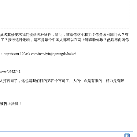
数。莫名其妙要求我们提供各种证件，请问，谁给你这个权力？你是政府部门么？有
们了？按照这种逻辑，是不是每个中国人都可以在网上诽谤盼你乐？然后再向盼你
告：
http://zxmr.120ask.com/item/iyinjingzengda/baike/
m/u/vw/6442741
人打官司了，这也是我们打的第四个官司了。人的生命是有限的，精力是有限
然被告上法庭！