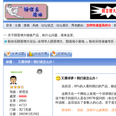
登录
注册
搜索
风格
论坛状态
论坛展区
秀色酷站
怎样快速提高积分
>> 关于阴茎增大锻炼产品，有什么问题，请来这里。
盼你乐阴茎增大论坛--全球华人阴茎增大、阴道缩小基地
→
盼你乐性保健专区
标题：
又遇诽谤！我们该怎么办！
musswit
又遇诽谤！我们该怎么办！
说实话，99%的人看到我们的产品，都
等级：管理员
这两天在一个网站上发现一个诽谤我们
威望：
66666
这个帖子的提问人是在2007年提问的（各
文章：26941
咋说呢，这话说出了多数人的心态。至于是
积分：41723
门派：无门无派
孙传利： 你好，没有什么效果的，没
注册：2002年3月29日