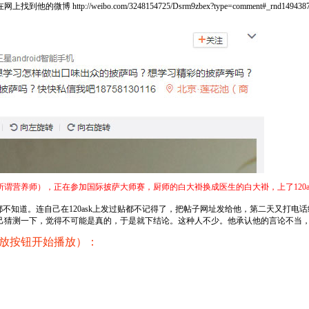
在网上找到他的微博
http://weibo.com/3248154725/Dsrm9zbex?type=comment#_rnd149438
谓营养师），正在参加国际披萨大师赛，厨师的白大褂换成医生的白大褂，上了120as
都不知道。连自己在120ask上发过贴都不记得了，把帖子网址发给他，第二天又打
猜测一下，觉得不可能是真的，于是就下结论。这种人不少。他承认他的言论不当，说联
放按钮开始播放）：