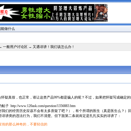
我能做什么
→
一般用户讨论区
→ 又遇诽谤！我们该怎么办！
会怀疑真假，也正常，谁让这类产品99%都是骗人的呢？不过，如果把怀疑写成确定
的帖子
http://www.120ask.com/question/1356883.htm
位对我们的经营历史应该不会有太多质疑了吧？），有个所谓的医生（真是医生么？）回
否诽谤类的违法行为，我们不清楚。但下面第二条就肯定是扎扎实实的诽谤了：
宣传的那么神奇的，不要轻信的