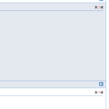
第
2
楼
第
3
楼