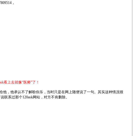
7809514
，
k看上去就像“医师”了！
电话给他，他承认不了解盼你乐，当时只是在网上随便说了一句。其实这种情况很
系过那个120ask网站，对方不肯删除。