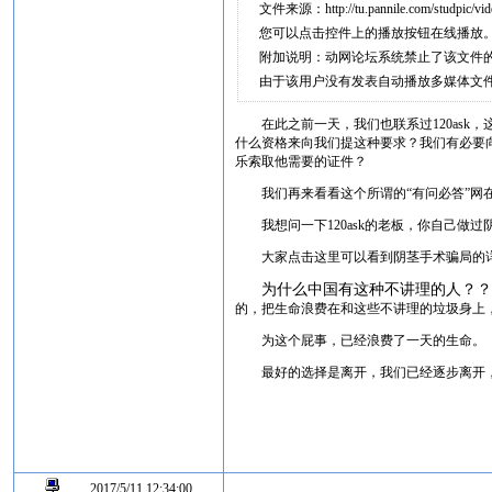
文件来源：http://tu.pannile.com/studpic/vid
您可以点击控件上的播放按钮在线播放
附加说明：动网论坛系统禁止了该文件
由于该用户没有发表自动播放多媒体文
在此之前一天，我们也联系过120as
什么资格来向我们提这种要求？我们有必要
乐索取他需要的证件？
我们再来看看这个所谓的“有问必答”
我想问一下120ask的老板，你自己
大家点击这里可以看到阴茎手术骗局的
为什么中国有这种不讲理的人？
的，把生命浪费在和这些不讲理的垃圾身上
为这个屁事，已经浪费了一天的生命。
最好的选择是离开，我们已经逐步离开，
2017/5/11 12:34:00