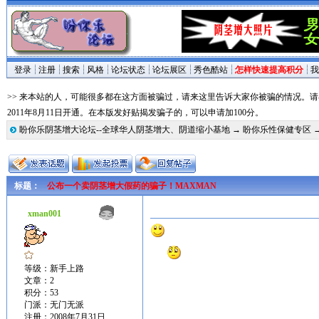
登录
注册
搜索
风格
论坛状态
论坛展区
秀色酷站
怎样快速提高积分
我
>> 来本站的人，可能很多都在这方面被骗过，请来这里告诉大家你被骗的情况。
2011年8月11日开通。在本版发好贴揭发骗子的，可以申请加100分。
盼你乐阴茎增大论坛--全球华人阴茎增大、阴道缩小基地
→
盼你乐性保健专区
标题：
公布一个卖阴茎增大假药的骗子！MAXMAN
xman001
等级：新手上路
文章：2
积分：53
门派：无门无派
注册：2008年7月31日