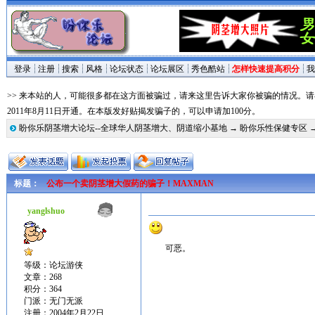
登录
注册
搜索
风格
论坛状态
论坛展区
秀色酷站
怎样快速提高积分
我
>> 来本站的人，可能很多都在这方面被骗过，请来这里告诉大家你被骗的情况。
2011年8月11日开通。在本版发好贴揭发骗子的，可以申请加100分。
盼你乐阴茎增大论坛--全球华人阴茎增大、阴道缩小基地
→
盼你乐性保健专区
标题：
公布一个卖阴茎增大假药的骗子！MAXMAN
yanglshuo
可恶。
等级：论坛游侠
文章：268
积分：364
门派：无门无派
注册：2004年2月22日