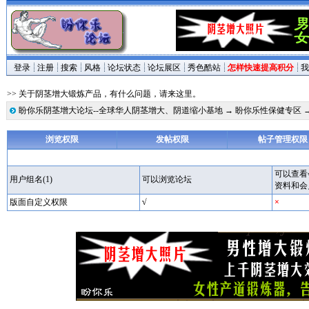
登录
注册
搜索
风格
论坛状态
论坛展区
秀色酷站
怎样快速提高积分
我
>> 关于阴茎增大锻炼产品，有什么问题，请来这里。
盼你乐阴茎增大论坛--全球华人阴茎增大、阴道缩小基地
→
盼你乐性保健专区
浏览权限
发帖权限
帖子管理权限
可以查看
用户组名(1)
可以浏览论坛
资料和会
版面自定义权限
√
×