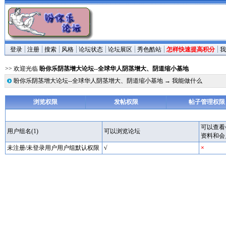
登录
注册
搜索
风格
论坛状态
论坛展区
秀色酷站
怎样快速提高积分
我
>> 欢迎光临
盼你乐阴茎增大论坛--全球华人阴茎增大、阴道缩小基地
盼你乐阴茎增大论坛--全球华人阴茎增大、阴道缩小基地
→ 我能做什么
浏览权限
发帖权限
帖子管理权限
可以查看
用户组名(1)
可以浏览论坛
资料和会
未注册/未登录用户用户组默认权限
√
×