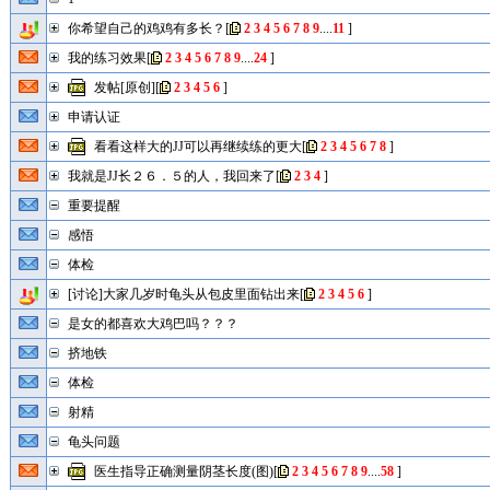
你希望自己的鸡鸡有多长？
[
2
3
4
5
6
7
8
9
....
11
]
我的练习效果
[
2
3
4
5
6
7
8
9
....
24
]
发帖[原创]
[
2
3
4
5
6
]
申请认证
看看这样大的JJ可以再继续练的更大
[
2
3
4
5
6
7
8
]
我就是JJ长２６．５的人，我回来了
[
2
3
4
]
重要提醒
感悟
体检
[讨论]大家几岁时龟头从包皮里面钻出来
[
2
3
4
5
6
]
是女的都喜欢大鸡巴吗？？？
挤地铁
体检
射精
龟头问题
医生指导正确测量阴茎长度(图)
[
2
3
4
5
6
7
8
9
....
58
]