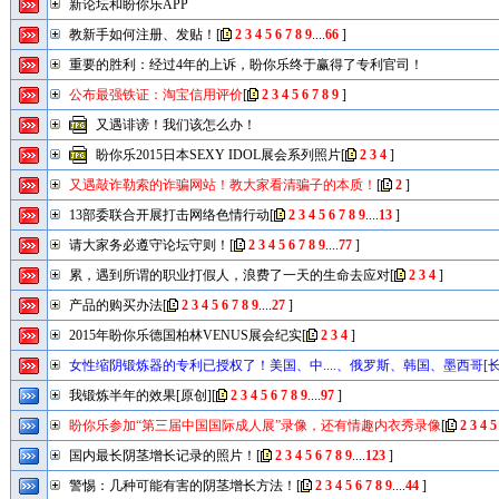
新论坛和盼你乐APP
教新手如何注册、发贴！
[
2
3
4
5
6
7
8
9
....
66
]
重要的胜利：经过4年的上诉，盼你乐终于赢得了专利官司！
公布最强铁证：淘宝信用评价
[
2
3
4
5
6
7
8
9
]
又遇诽谤！我们该怎么办！
盼你乐2015日本SEXY IDOL展会系列照片
[
2
3
4
]
又遇敲诈勒索的诈骗网站！教大家看清骗子的本质！
[
2
]
13部委联合开展打击网络色情行动
[
2
3
4
5
6
7
8
9
....
13
]
请大家务必遵守论坛守则！
[
2
3
4
5
6
7
8
9
....
77
]
累，遇到所谓的职业打假人，浪费了一天的生命去应对
[
2
3
4
]
产品的购买办法
[
2
3
4
5
6
7
8
9
....
27
]
2015年盼你乐德国柏林VENUS展会纪实
[
2
3
4
]
女性缩阴锻炼器的专利已授权了！美国、中....、俄罗斯、韩国、墨西哥[长
2
3
4
5
6
7
8
9
....
17
]
我锻炼半年的效果[原创]
[
2
3
4
5
6
7
8
9
....
97
]
盼你乐参加“第三届中国国际成人展”录像，还有情趣内衣秀录像
[
2
3
4
5
国内最长阴茎增长记录的照片！
[
2
3
4
5
6
7
8
9
....
123
]
警惕：几种可能有害的阴茎增长方法！
[
2
3
4
5
6
7
8
9
....
44
]