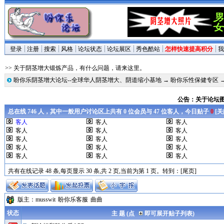
登录
注册
搜索
风格
论坛状态
论坛展区
秀色酷站
怎样快速提高积分
我
>> 关于阴茎增大锻炼产品，有什么问题，请来这里。
盼你乐阴茎增大论坛--全球华人阴茎增大、阴道缩小基地
→
盼你乐性保健专区
公告：关于论坛
总在线 746 人，其中一般用户讨论区上共有 0 位会员与 47 位客人，今日贴子
0
[
关
客人
客人
客人
客人
客人
客人
客人
客人
客人
客人
客人
客人
客人
客人
客人
共有在线记录 48 条,每页显示 30 条,共 2 页,当前为第 1 页。转到：
[尾页]
版主：
musswit
盼你乐客服
曲曲
状态
主 题 (点
即可展开贴子列表)