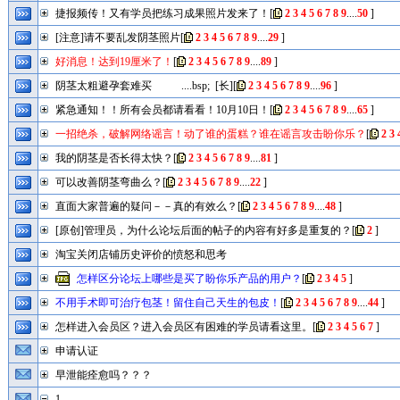
捷报频传！又有学员把练习成果照片发来了！
[
2
3
4
5
6
7
8
9
....
50
]
[注意]请不要乱发阴茎照片
[
2
3
4
5
6
7
8
9
....
29
]
好消息！达到19厘米了！
[
2
3
4
5
6
7
8
9
....
89
]
阴茎太粗避孕套难买 ....bsp; [长]
[
2
3
4
5
6
7
8
9
....
96
]
紧急通知！！所有会员都请看看！10月10日！
[
2
3
4
5
6
7
8
9
....
65
]
一招绝杀，破解网络谣言！动了谁的蛋糕？谁在谣言攻击盼你乐？
[
2
3
我的阴茎是否长得太快？
[
2
3
4
5
6
7
8
9
....
81
]
可以改善阴茎弯曲么？
[
2
3
4
5
6
7
8
9
....
22
]
直面大家普遍的疑问－－真的有效么？
[
2
3
4
5
6
7
8
9
....
48
]
[原创]管理员，为什么论坛后面的帖子的内容有好多是重复的？
[
2
]
淘宝关闭店铺历史评价的愤怒和思考
怎样区分论坛上哪些是买了盼你乐产品的用户？
[
2
3
4
5
]
不用手术即可治疗包茎！留住自己天生的包皮！
[
2
3
4
5
6
7
8
9
....
44
]
怎样进入会员区？进入会员区有困难的学员请看这里。
[
2
3
4
5
6
7
]
申请认证
早泄能痊愈吗？？？
1